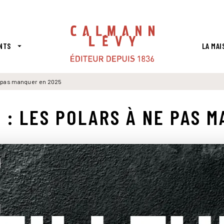
PIED DE PAGE
NTS
LA MAI
arrow_drop_down
ne pas manquer en 2025
 : LES POLARS À NE PAS 