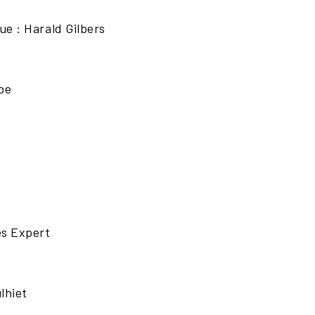
ue : Harald Gilbers
ebe
es Expert
lhiet