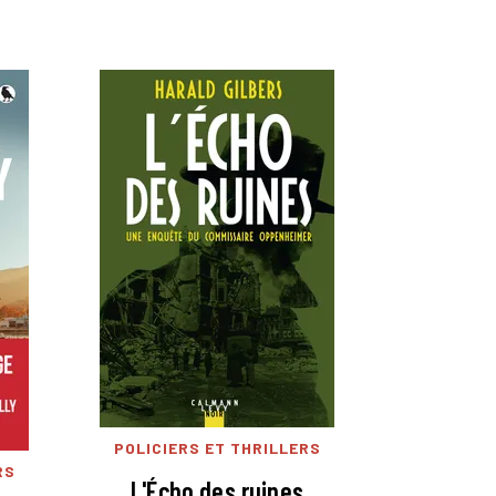
POLICIERS ET THRILLERS
RS
L'Écho des ruines