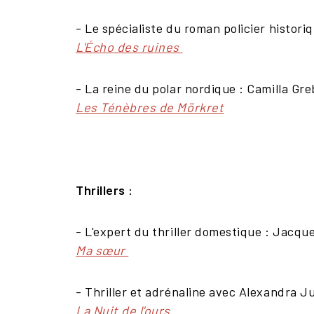
- Le spécialiste du roman policier historiq
L'Écho des ruines
- La reine du polar nordique : Camilla Gr
Les Ténèbres de Mörkret
Thrillers :
- L'expert du thriller domestique : Jacqu
Ma s
œ
ur
- Thriller et adrénaline avec Alexandra Ju
La Nuit de l'ours