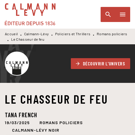
MENU
RECHERCHE
CONTENU
search
menu
PIED DE PAGE
Accueil
Calmann-Lévy
Policiers et Thrillers
Romans policiers
•
•
•
Le Chasseur de feu
•
DÉCOUVRIR L'UNIVERS
arrow_forward
LE CHASSEUR DE FEU
TANA FRENCH
19/03/2025
ROMANS POLICIERS
CALMANN-LÉVY NOIR