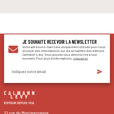
JE SOUHAITE RECEVOIR LA NEWSLETTER
Votre adresse e-mail sera uniquement utilisée pour vous
envoyer des informations sur les actualités des éditions
Calmann-Lévy. Vous pouvez vous désinscrire à tout
moment. Pour plus d’informations,
cliquez ici
.
send
Indiquez votre email
21 rue du Montparnasse