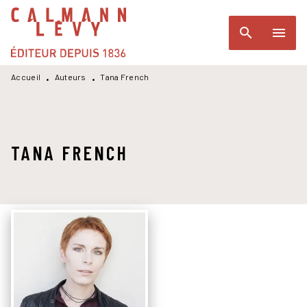
MENU
RECHERCHE
CONTENU
search
menu
PIED DE PAGE
Accueil
Auteurs
Tana French
•
•
TANA FRENCH