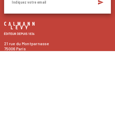
send
Indiquez votre email
21 rue du Montparnasse
75006 Paris
contacts
Nous contacter
question_answer
Questions fréquentes
NOS RÉSEAUX
LIVRES