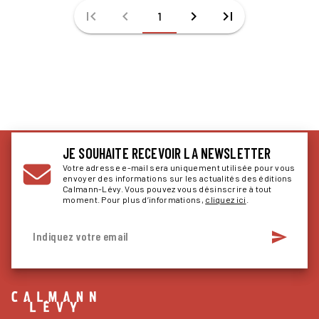
first_page
chevron_left
chevron_right
last_page
1
JE SOUHAITE RECEVOIR LA NEWSLETTER
Votre adresse e-mail sera uniquement utilisée pour vous
envoyer des informations sur les actualités des éditions
Calmann-Lévy. Vous pouvez vous désinscrire à tout
moment. Pour plus d’informations,
cliquez ici
.
send
Indiquez votre email