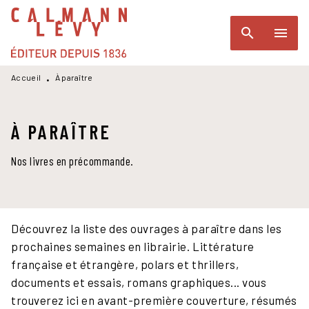
MENU
RECHERCHE
CONTENU
search
menu
PIED DE PAGE
Accueil
À paraître
•
À PARAÎTRE
Nos livres en précommande.
Découvrez la liste des ouvrages à paraître dans les
prochaines semaines en librairie. Littérature
française et étrangère, polars et thrillers,
documents et essais, romans graphiques... vous
trouverez ici en avant-première couverture, résumés