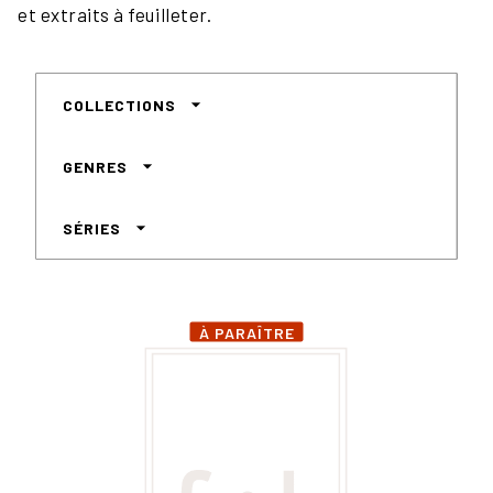
et extraits à feuilleter.
arrow_drop_down
COLLECTIONS
arrow_drop_down
GENRES
arrow_drop_down
SÉRIES
À PARAÎTRE