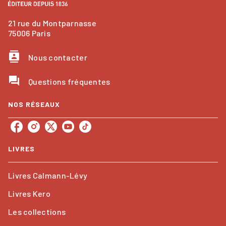
21 rue du Montparnasse
75006 Paris
contacts
Nous contacter
question_answer
Questions fréquentes
NOS RÉSEAUX
LIVRES
Livres Calmann-Lévy
Livres Kero
Les collections