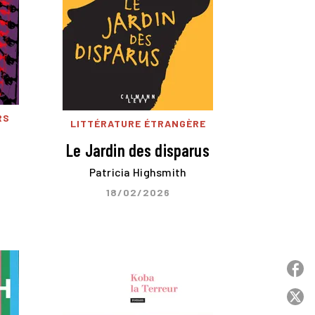
RS
LITTÉRATURE ÉTRANGÈRE
Le Jardin des disparus
Patricia Highsmith
18/02/2026
P
P