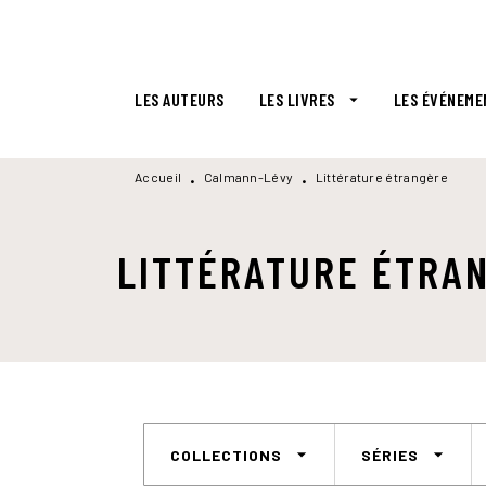
MENU
RECHERCHE
CONTENU
LES AUTEURS
LES LIVRES
LES ÉVÉNEME
arrow_drop_down
Accueil
Calmann-Lévy
Littérature étrangère
•
•
LITTÉRATURE ÉTRA
arrow_drop_down
arrow_drop_down
COLLECTIONS
SÉRIES