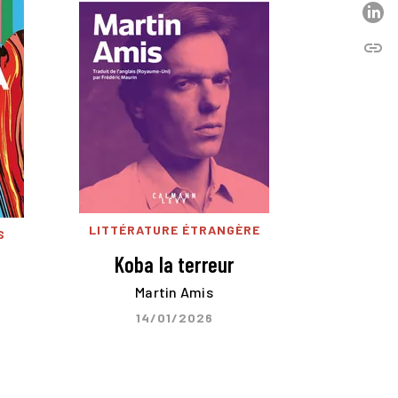
P
link
C
LITTÉRATURE ÉTRANGÈRE
S
Koba la terreur
Martin Amis
14/01/2026