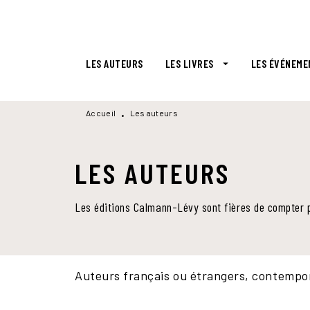
MENU
RECHERCHE
CONTENU
LES AUTEURS
LES LIVRES
LES ÉVÉNEME
arrow_drop_down
Accueil
Les auteurs
•
LES AUTEURS
Les éditions Calmann-Lévy sont fières de compter p
Auteurs français ou étrangers, contempor