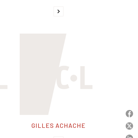
chevron_right
P
GILLES ACHACHE
P