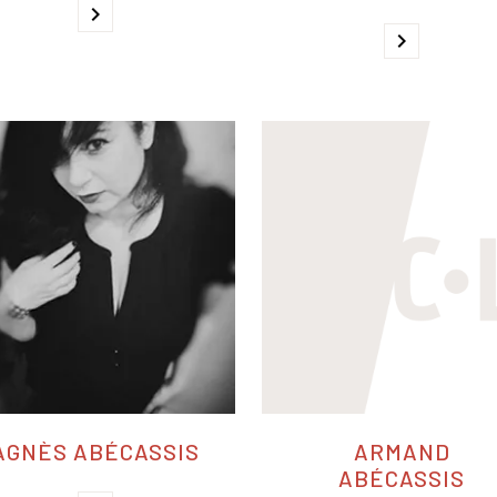
chevron_right
chevron_right
AGNÈS ABÉCASSIS
ARMAND
ABÉCASSIS