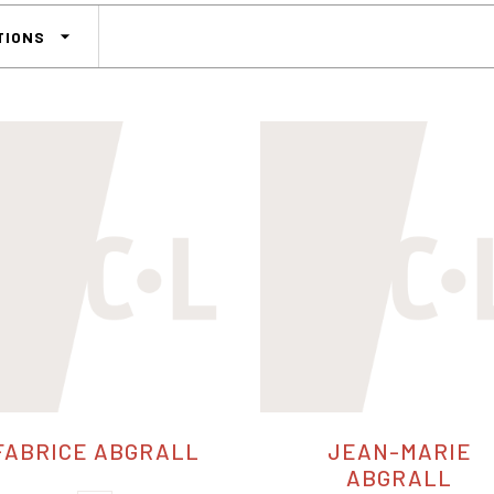
arrow_drop_down
TIONS
FABRICE ABGRALL
JEAN-MARIE
ABGRALL