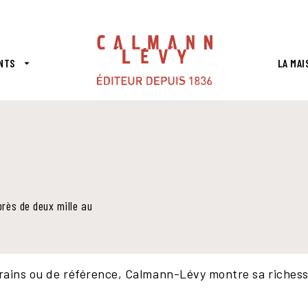
PIED DE PAGE
NTS
LA MAI
arrow_drop_down
rès de deux mille au
ains ou de référence, Calmann-Lévy montre sa richesse