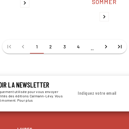
SOMMER
chevron_right
chevron_right
first_page
chevron_left
chevron_right
last_page
1
2
3
4
...
OIR LA NEWSLETTER
iquement utilisée pour vous envoyer
Indiquez votre email
alités des éditions Calmann-Lévy. Vous
ut moment. Pour plus
LIVRES