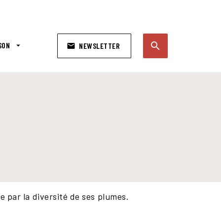
search
SON
arrow_drop_down
NEWSLETTER
email
search
 par la diversité de ses plumes.