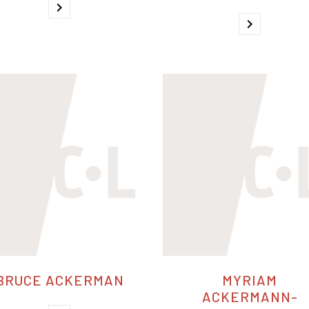
chevron_right
chevron_right
BRUCE ACKERMAN
MYRIAM
ACKERMANN-