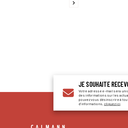
chevron_right
JE SOUHAITE RECEV
Votre adresse e-mail sera un
des informations sur les actu
pouvez vous désinscrire à to
d’informations,
cliquez ici
.