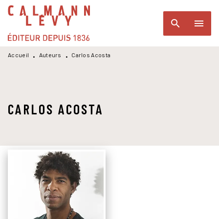
MENU
RECHERCHE
CONTENU
search
menu
PIED DE PAGE
Accueil
Auteurs
Carlos Acosta
•
•
CARLOS ACOSTA