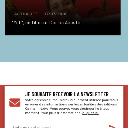
ACTUALITÉ
17/07/2019
"Yuli", un film sur Carlos Acosta
JE SOUHAITE RECEVOIR LA NEWSLETTER
Votre adresse e-mail sera uniquement utilisée pour vous
envoyer des informations sur les actualités des éditions
Calmann-Lévy. Vous pouvez vous désinscrire à tout
moment. Pour plus d’informations,
cliquez ici
.
send
Indiquez votre email