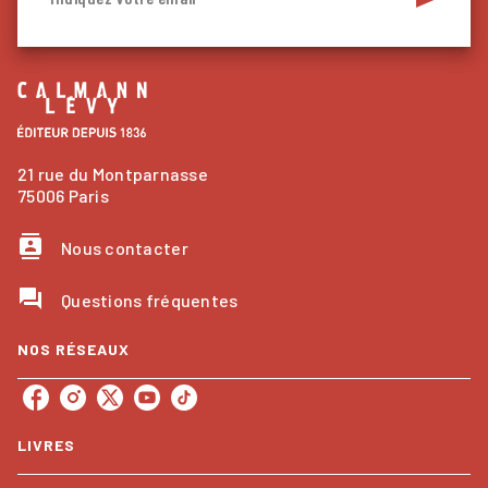
21 rue du Montparnasse
75006 Paris
contacts
Nous contacter
question_answer
Questions fréquentes
NOS RÉSEAUX
LIVRES