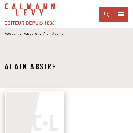
MENU
RECHERCHE
CONTENU
search
menu
PIED DE PAGE
Accueil
Auteurs
Alain Absire
•
•
ALAIN ABSIRE