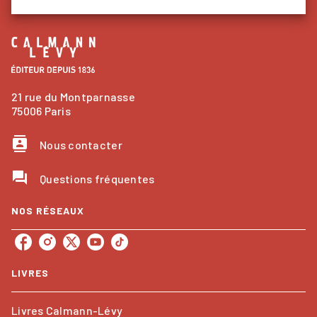
21 rue du Montparnasse
75006 Paris
contacts
Nous contacter
question_answer
Questions fréquentes
NOS RÉSEAUX
LIVRES
Livres Calmann-Lévy