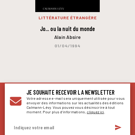
LITTÉRATURE ÉTRANGÈRE
Jo... ou la nuit du monde
Alain Absire
01/04/1994
JE SOUHAITE RECEVOIR LA NEWSLETTER
Votre adresse e-mail sera uniquement utilisée pour vous
envoyer des informations sur les actualités des éditions
Calmann-Lévy. Vous pouvez vous désinscrire à tout
moment. Pour plus d’informations,
cliquez ici
.
send
Indiquez votre email