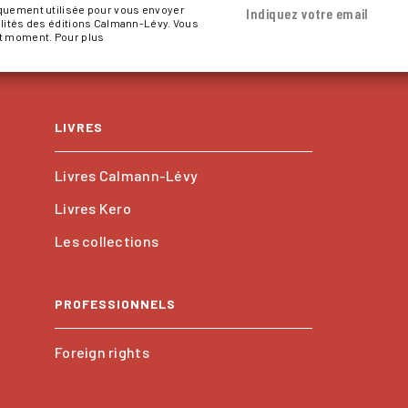
iquement utilisée pour vous envoyer
Indiquez votre email
alités des éditions Calmann-Lévy. Vous
ut moment. Pour plus
LIVRES
Livres Calmann-Lévy
Livres Kero
Les collections
PROFESSIONNELS
Foreign rights