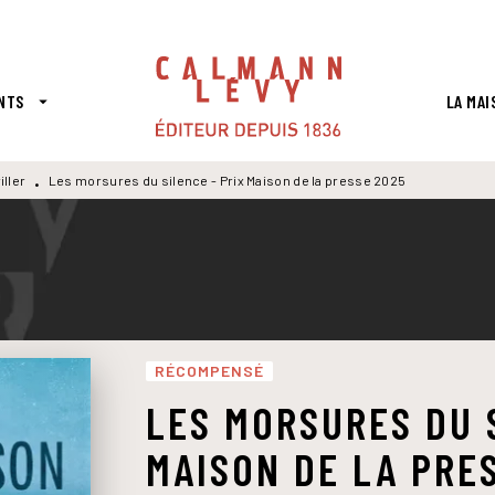
PIED DE PAGE
NTS
LA MAI
arrow_drop_down
iller
Les morsures du silence - Prix Maison de la presse 2025
•
RÉCOMPENSÉ
LES MORSURES DU S
MAISON DE LA PRE