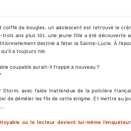
coiffé de bougies, un adolescent est retrouvé le crâne 
-trois ans plus tôt, une jeune fille a été découverte 
ionnellement destiné à fêter la Sainte-Lucie. À l'époqu
u'il a toujours nié.
table coupable aurait-il frappé à nouveau ?
?
 Storm, avec l’aide inattendue de la policière franç
r de démêler les fils de cette énigme. Et mettre au jo
...
pitoyable où le lecteur devient lui-même l’enquêteu
.