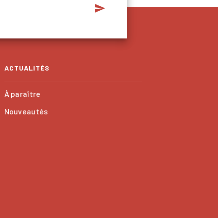
send
ACTUALITÉS
À paraître
Nouveautés