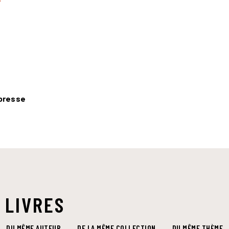
 presse
 LIVRES
DU MÊME AUTEUR
DE LA MÊME COLLECTION
DU MÊME THÈME