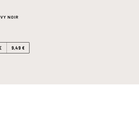
VY NOIR
E
9,49 €