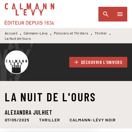
MENU
RECHERCHE
CONTENU
search
menu
PIED DE PAGE
Accueil
Calmann-Lévy
Policiers et Thrillers
Thriller
•
•
•
•
La Nuit de l'ours
DÉCOUVRIR L'UNIVERS
arrow_forward
LA NUIT DE L'OURS
ALEXANDRA JULHIET
07/05/2025
THRILLER
CALMANN-LÉVY NOIR