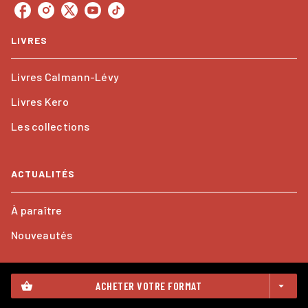
LIVRES
Livres Calmann-Lévy
Livres Kero
Les collections
ACTUALITÉS
À paraître
Nouveautés
PROFESSIONNELS
ACHETER VOTRE FORMAT
shopping_basket
arrow_drop_down