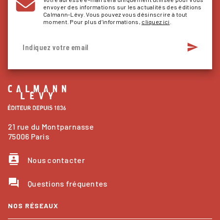
envoyer des informations sur les actualités des éditions
Calmann-Lévy. Vous pouvez vous désinscrire à tout
moment. Pour plus d’informations,
cliquez ici
.
send
Indiquez votre email
21 rue du Montparnasse
75006 Paris
contacts
Nous contacter
question_answer
Questions fréquentes
NOS RÉSEAUX