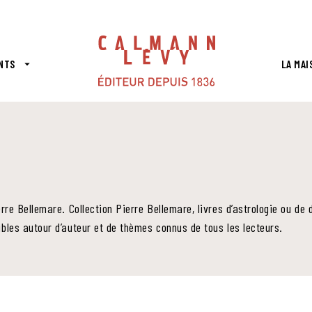
PIED DE PAGE
NTS
LA MAI
arrow_drop_down
erre Bellemare. Collection Pierre Bellemare, livres d’astrologie ou d
bles autour d’auteur et de thèmes connus de tous les lecteurs.