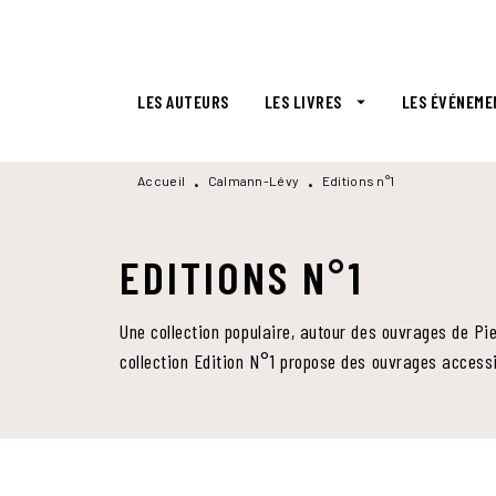
MENU
RECHERCHE
CONTENU
LES AUTEURS
LES LIVRES
LES ÉVÉNEME
arrow_drop_down
Accueil
Calmann-Lévy
Editions n°1
•
•
EDITIONS N°1
Une collection populaire, autour des ouvrages de Pi
collection Edition N°1 propose des ouvrages accessi