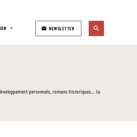
search
SON
arrow_drop_down
NEWSLETTER
email
search
e développement personnels, romans historiques… la