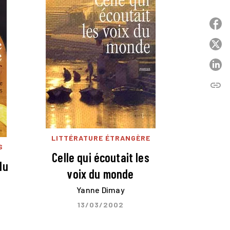
P
P
P
link
C
LITTÉRATURE ÉTRANGÈRE
S
Celle qui écoutait les
du
voix du monde
Yanne Dimay
13/03/2002