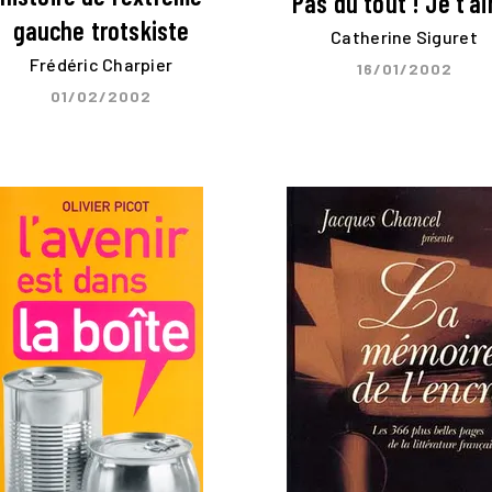
Pas du tout ! Je t'a
gauche trotskiste
Catherine Siguret
Frédéric Charpier
16/01/2002
01/02/2002