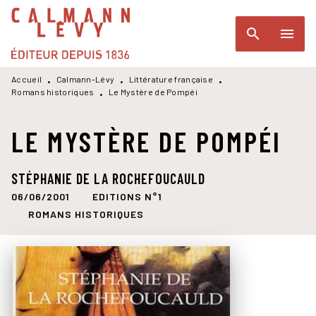
MENU
RECHERCHE
CONTENU
search
menu
PIED DE PAGE
Accueil
Calmann-Lévy
Littérature française
•
•
•
Romans historiques
Le Mystère de Pompéi
•
LE MYSTÈRE DE POMPÉI
STÉPHANIE DE LA ROCHEFOUCAULD
06/06/2001
EDITIONS N°1
ROMANS HISTORIQUES