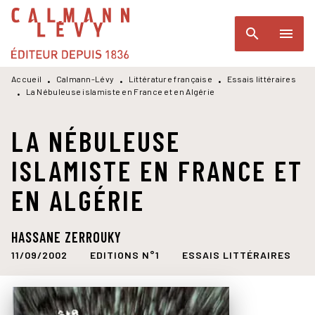
MENU
RECHERCHE
CONTENU
search
menu
PIED DE PAGE
Accueil
Calmann-Lévy
Littérature française
Essais littéraires
•
•
•
La Nébuleuse islamiste en France et en Algérie
•
LA NÉBULEUSE
ISLAMISTE EN FRANCE ET
EN ALGÉRIE
HASSANE ZERROUKY
11/09/2002
EDITIONS N°1
ESSAIS LITTÉRAIRES