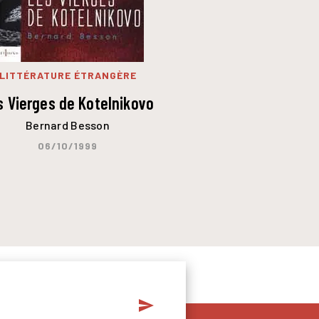
LITTÉRATURE ÉTRANGÈRE
s Vierges de Kotelnikovo
Bernard Besson
06/10/1999
send