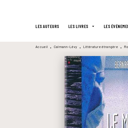
MENU
RECHERCHE
CONTENU
LES AUTEURS
LES LIVRES
LES ÉVÉNEME
arrow_drop_down
Accueil
Calmann-Lévy
Littérature étrangère
Ro
•
•
•