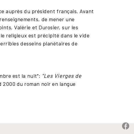
ence auprès du président français. Avant
e renseignements, de mener une
nts, Valérie et Durosier, sur les
le religieux est précipité dans le vide
terribles desseins planétaires de
mbre est la nuit":
"Les Vierges de
d 2000 du roman noir en langue
P