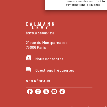
pouvez vous désinscrire à to
d’informations,
cliquez ici
.
21 rue du Montparnasse
75006 Paris
contacts
Nous contacter
question_answer
Questions fréquentes
NOS RÉSEAUX