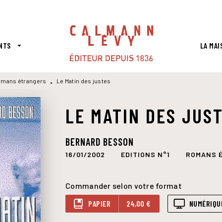
PIED DE PAGE
NTS
LA MAI
arrow_drop_down
mans étrangers
Le Matin des justes
•
LE MATIN DES JUS
BERNARD BESSON
16/01/2002
EDITIONS N°1
ROMANS 
Commander selon votre format
PAPIER
24,00 €
NUMÉRIQU