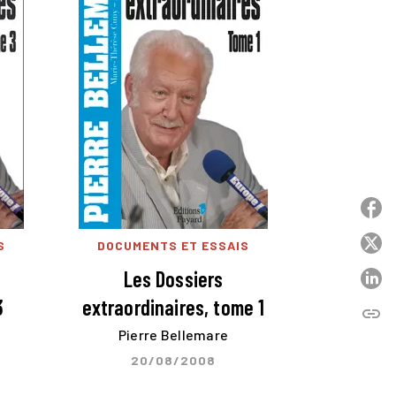
P
P
S
DOCUMENTS ET ESSAIS
Les Dossiers
P
3
extraordinaires, tome 1
link
C
Pierre Bellemare
20/08/2008