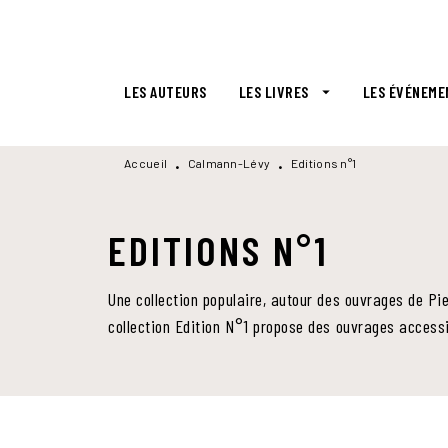
MENU
RECHERCHE
CONTENU
LES AUTEURS
LES LIVRES
LES ÉVÉNEME
arrow_drop_down
Accueil
Calmann-Lévy
Editions n°1
•
•
EDITIONS N°1
Une collection populaire, autour des ouvrages de Pi
collection Edition N°1 propose des ouvrages accessi