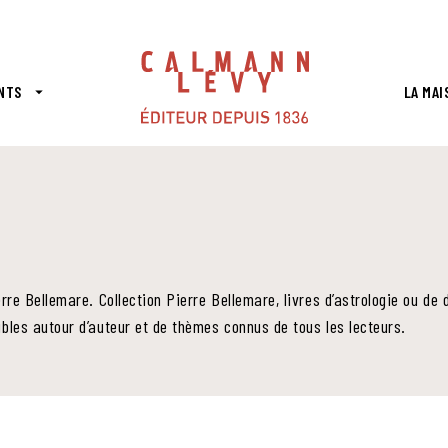
PIED DE PAGE
NTS
LA MAI
arrow_drop_down
erre Bellemare. Collection Pierre Bellemare, livres d’astrologie ou d
bles autour d’auteur et de thèmes connus de tous les lecteurs.