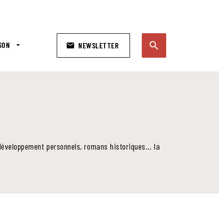
search
SON
arrow_drop_down
NEWSLETTER
email
search
e développement personnels, romans historiques… la