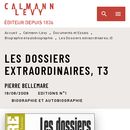
MENU
RECHERCHE
CONTENU
search
menu
PIED DE PAGE
Accueil
Calmann-Lévy
Documents et Essais
•
•
•
Biographie et autobiographie
Les Dossiers extraordinaires, t3
•
LES DOSSIERS
EXTRAORDINAIRES, T3
PIERRE BELLEMARE
19/08/2009
EDITIONS N°1
BIOGRAPHIE ET AUTOBIOGRAPHIE