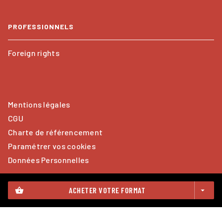
PROFESSIONNELS
Foreign rights
Mentions légales
CGU
Charte de référencement
Paramétrer vos cookies
Données Personnelles
ACHETER VOTRE FORMAT
shopping_basket
arrow_drop_down
CALMANN-LÉVY© 2026