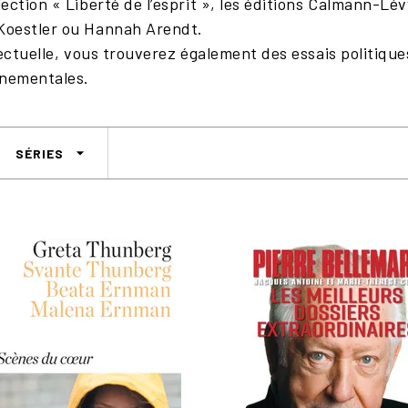
ction « Liberté de l’esprit », les éditions Calmann-Lév
Koestler ou Hannah Arendt.
ectuelle, vous trouverez également des essais politique
nnementales.
arrow_drop_down
SÉRIES