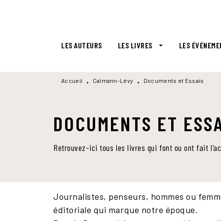
MENU
RECHERCHE
CONTENU
LES AUTEURS
LES LIVRES
LES ÉVÉNEME
arrow_drop_down
Accueil
Calmann-Lévy
Documents et Essais
•
•
DOCUMENTS ET ESSA
Retrouvez-ici tous les livres qui font ou ont fait l
Journalistes, penseurs, hommes ou femmes 
éditoriale qui marque notre époque.