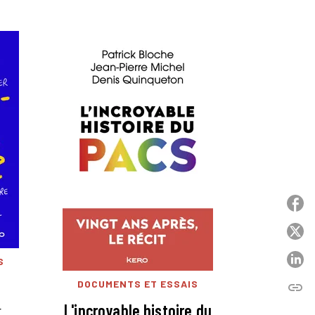
P
P
P
S
DOCUMENTS ET ESSAIS
link
C
L'incroyable histoire du
r