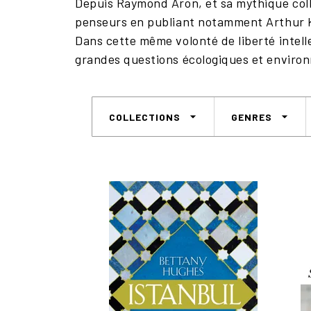
Depuis Raymond Aron, et sa mythique colle
penseurs en publiant notamment Arthur 
Dans cette même volonté de liberté intell
grandes questions écologiques et enviro
arrow_drop_down
arrow_drop_down
COLLECTIONS
GENRES