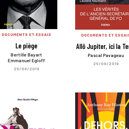
DOCUMENTS ET ESSAIS
DOCUMENTS ET ESSAI
Le piège
Allô Jupiter, ici la Te
Bertille Bayart
Pascal Pavageau
Emmanuel Egloff
25/09/2019
25/09/2019