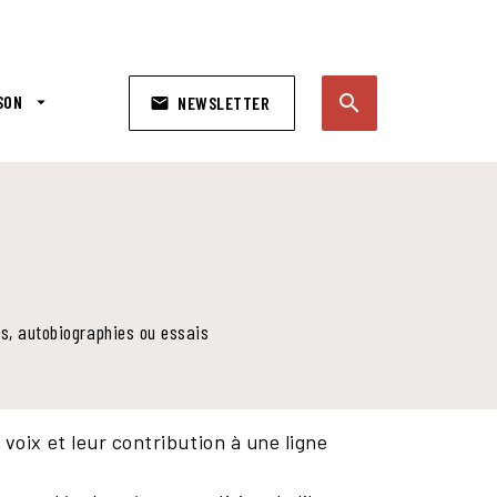
search
SON
arrow_drop_down
NEWSLETTER
email
search
es, autobiographies ou essais
voix et leur contribution à une ligne