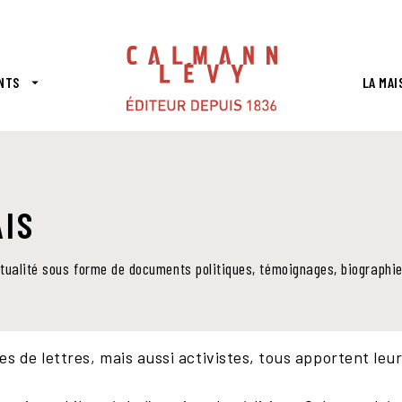
PIED DE PAGE
NTS
LA MAI
arrow_drop_down
IS
’actualité sous forme de documents politiques, témoignages, biographi
de lettres, mais aussi activistes, tous apportent leur 