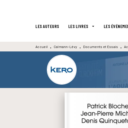
MENU
RECHERCHE
CONTENU
LES AUTEURS
LES LIVRES
LES ÉVÉNEME
arrow_drop_down
Accueil
Calmann-Lévy
Documents et Essais
Ac
•
•
•