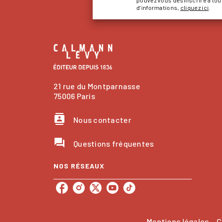
d’informations,
cliquez ici
.
21 rue du Montparnasse
75006 Paris
contacts
Nous contacter
question_answer
Questions fréquentes
NOS RÉSEAUX
Mentions légales
C