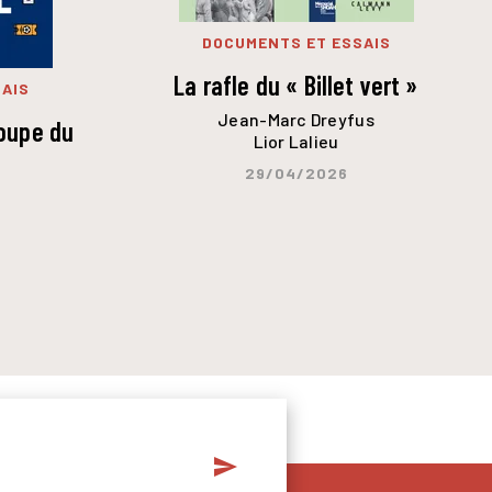
DOCUMENTS ET ESSAIS
La rafle du « Billet vert »
AIS
Jean-Marc Dreyfus
Coupe du
Lior Lalieu
29/04/2026
send