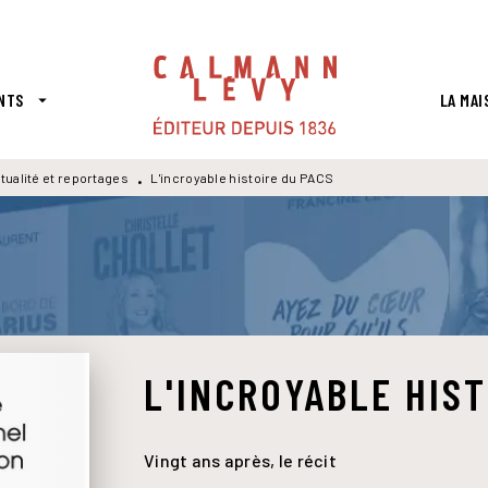
PIED DE PAGE
NTS
LA MAI
arrow_drop_down
tualité et reportages
L'incroyable histoire du PACS
•
L'INCROYABLE HIST
Vingt ans après, le récit