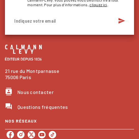
moment. Pour plus d’informations,
cliquez ici
.
send
Indiquez votre email
21 rue du Montparnasse
75006 Paris
contacts
Nous contacter
question_answer
Questions fréquentes
NOS RÉSEAUX