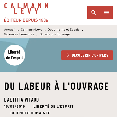
MENU
RECHERCHE
CONTENU
search
menu
PIED DE PAGE
Accueil
Calmann-Lévy
Documents et Essais
•
•
•
Sciences humaines
Du labeur à l'ouvrage
•
DÉCOUVRIR L'UNIVERS
arrow_forward
DU LABEUR À L'OUVRAGE
LAETITIA VITAUD
18/09/2019
LIBERTÉ DE L'ESPRIT
SCIENCES HUMAINES