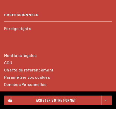
PROFESSIONNELS
Foreign rights
Mentions légales
CGU
Charte de référencement
Paramétrer vos cookies
Données Personnelles
ACHETER VOTRE FORMAT
shopping_basket
arrow_drop_down
CALMANN-LÉVY© 2026