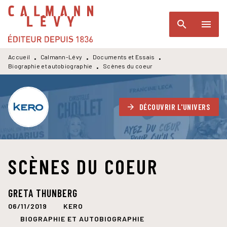
MENU
RECHERCHE
CONTENU
search
menu
PIED DE PAGE
Accueil
Calmann-Lévy
Documents et Essais
•
•
•
Biographie et autobiographie
Scènes du coeur
•
DÉCOUVRIR L'UNIVERS
arrow_forward
SCÈNES DU COEUR
GRETA THUNBERG
06/11/2019
KERO
BIOGRAPHIE ET AUTOBIOGRAPHIE