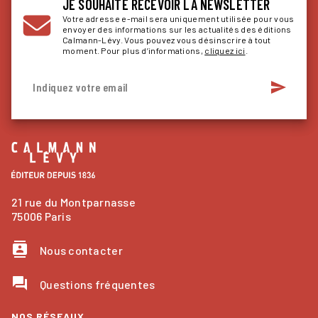
JE SOUHAITE RECEVOIR LA NEWSLETTER
Votre adresse e-mail sera uniquement utilisée pour vous
envoyer des informations sur les actualités des éditions
Calmann-Lévy. Vous pouvez vous désinscrire à tout
moment. Pour plus d’informations,
cliquez ici
.
send
Indiquez votre email
21 rue du Montparnasse
75006 Paris
contacts
Nous contacter
question_answer
Questions fréquentes
NOS RÉSEAUX