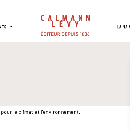
PIED DE PAGE
NTS
LA MAI
arrow_drop_down
 pour le climat et l’environnement.