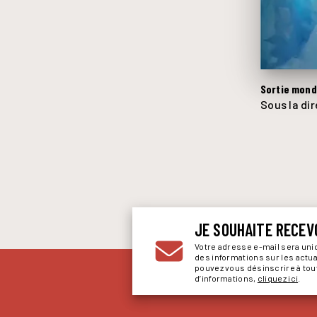
Sortie mondi
Sous la di
JE SOUHAITE RECEV
Votre adresse e-mail sera un
des informations sur les actu
pouvez vous désinscrire à to
d’informations,
cliquez ici
.