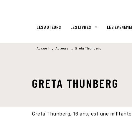
MENU
RECHERCHE
CONTENU
LES AUTEURS
LES LIVRES
LES ÉVÉNEME
arrow_drop_down
Accueil
Auteurs
Greta Thunberg
•
•
GRETA THUNBERG
Greta Thunberg, 16 ans, est une militante