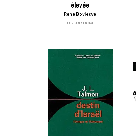
élevée
René Boylesve
01/04/1994