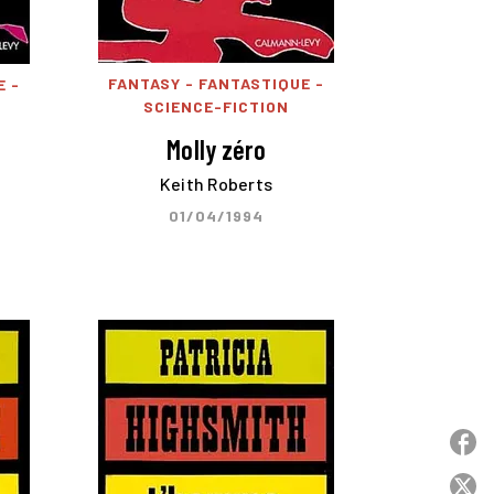
FANTASY - FANTASTIQUE -
E -
SCIENCE-FICTION
Molly zéro
Keith Roberts
01/04/1994
P
P