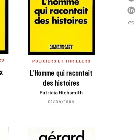
P
link
C
RS
POLICIERS ET THRILLERS
x
L'Homme qui racontait
des histoires
Patricia Highsmith
01/04/1994