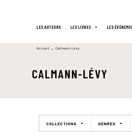
MENU
RECHERCHE
CONTENU
LES AUTEURS
LES LIVRES
LES ÉVÉNEME
arrow_drop_down
Accueil
Calmann-Lévy
•
CALMANN-LÉVY
arrow_drop_down
arrow_drop_down
COLLECTIONS
GENRES