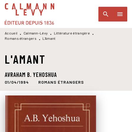
MENU
RECHERCHE
CONTENU
search
menu
PIED DE PAGE
Accueil
Calmann-Lévy
Littérature étrangère
•
•
•
Romans étrangers
L'Amant
•
L'AMANT
AVRAHAM B. YEHOSHUA
01/04/1994
ROMANS ÉTRANGERS