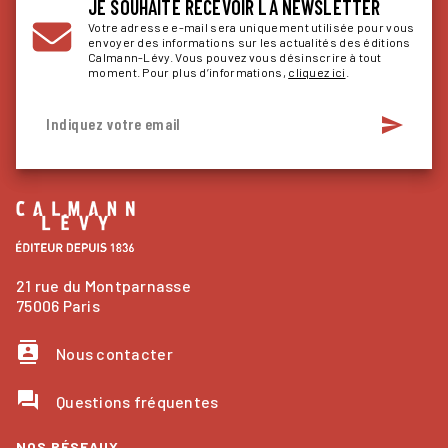
JE SOUHAITE RECEVOIR LA NEWSLETTER
Votre adresse e-mail sera uniquement utilisée pour vous
envoyer des informations sur les actualités des éditions
Calmann-Lévy. Vous pouvez vous désinscrire à tout
moment. Pour plus d’informations,
cliquez ici
.
send
Indiquez votre email
21 rue du Montparnasse
75006 Paris
contacts
Nous contacter
question_answer
Questions fréquentes
NOS RÉSEAUX