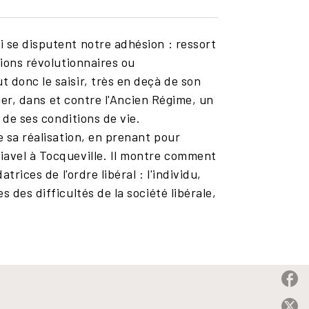
i se disputent notre adhésion : ressort
tions révolutionnaires ou
 donc le saisir, très en deçà de son
tuer, dans et contre l'Ancien Régime, un
 de ses conditions de vie.
e sa réalisation, en prenant pour
iavel à Tocqueville. Il montre comment
rices de l'ordre libéral : l'individu,
 des difficultés de la société libérale,
P
P