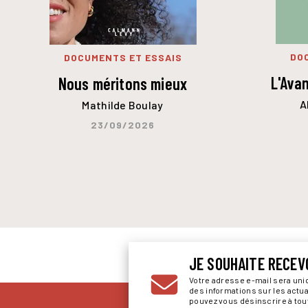
DO
DOCUMENTS ET ESSAIS
L'Ava
Nous méritons mieux
A
Mathilde Boulay
23/09/2026
JE SOUHAITE RECEV
Votre adresse e-mail sera un
des informations sur les actu
pouvez vous désinscrire à to