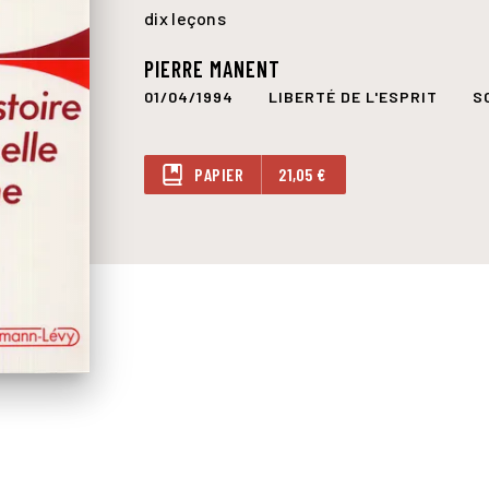
dix leçons
PIERRE MANENT
01/04/1994
LIBERTÉ DE L'ESPRIT
S
PAPIER
21,05 €