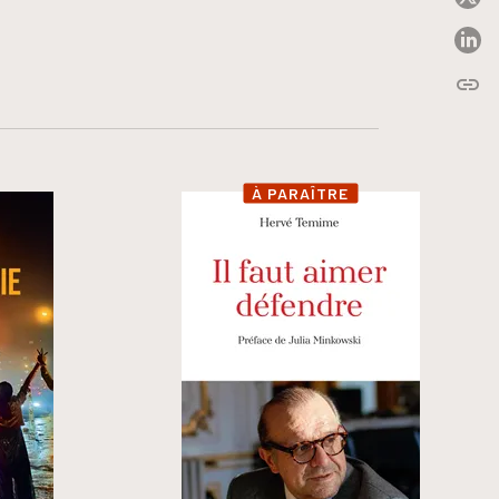
P
link
C
À PARAÎTRE