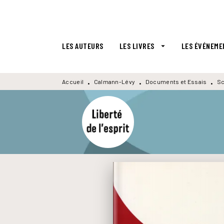
MENU
RECHERCHE
CONTENU
LES AUTEURS
LES LIVRES
LES ÉVÉNEME
arrow_drop_down
Accueil
Calmann-Lévy
Documents et Essais
Sc
•
•
•