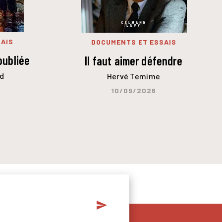
AIS
DOCUMENTS ET ESSAIS
oubliée
Il faut aimer défendre
d
Hervé Temime
10/09/2026
send