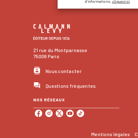
d’informations,
cliquez ici
.
21 rue du Montparnasse
75006 Paris
contacts
Nous contacter
question_answer
Questions fréquentes
NOS RÉSEAUX
Mentions légales
C