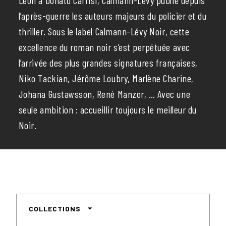
Leon à Donato Carrisi, Calmann-Lévy publie depuis
l’après-guerre les auteurs majeurs du policier et du
thriller. Sous le label Calmann-Lévy Noir, cette
excellence du roman noir s’est perpétuée avec
l’arrivée des plus grandes signatures françaises,
Niko Tackian, Jérôme Loubry, Marlène Charine,
Johana Gustawsson, René Manzor, … Avec une
seule ambition : accueillir toujours le meilleur du
Noir.
arrow_drop_down
COLLECTIONS