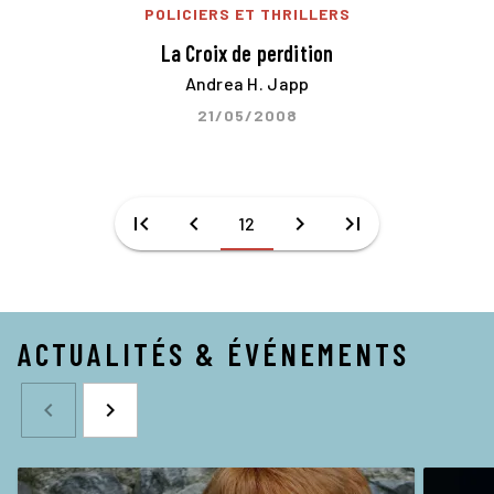
POLICIERS ET THRILLERS
La Croix de perdition
Andrea H. Japp
21/05/2008
first_page
chevron_left
chevron_right
last_page
12
ACTUALITÉS & ÉVÉNEMENTS
navigate_before
navigate_next