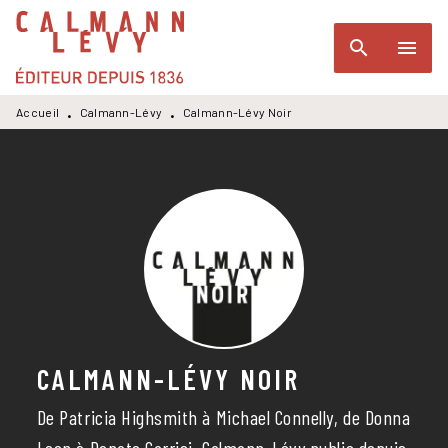
MENU
RECHERCHE
CONTENU
search
menu
PIED DE PAGE
Accueil
Calmann-Lévy
Calmann-Lévy Noir
•
•
CALMANN-LÉVY NOIR
De Patricia Highsmith à Michael Connelly, de Donna