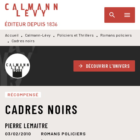
MENU
RECHERCHE
CONTENU
search
menu
PIED DE PAGE
Accueil
Calmann-Lévy
Policiers et Thrillers
Romans policiers
•
•
•
Cadres noirs
•
DÉCOUVRIR L'UNIVERS
arrow_forward
RÉCOMPENSÉ
CADRES NOIRS
PIERRE LEMAITRE
03/02/2010
ROMANS POLICIERS