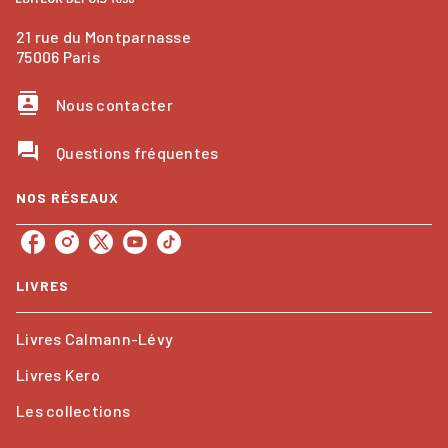
21 rue du Montparnasse
75006 Paris
contacts
Nous contacter
question_answer
Questions fréquentes
NOS RÉSEAUX
LIVRES
Livres Calmann-Lévy
Livres Kero
Les collections