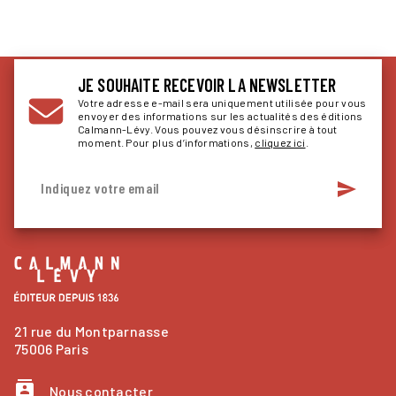
JE SOUHAITE RECEVOIR LA NEWSLETTER
Votre adresse e-mail sera uniquement utilisée pour vous
envoyer des informations sur les actualités des éditions
Calmann-Lévy. Vous pouvez vous désinscrire à tout
moment. Pour plus d’informations,
cliquez ici
.
send
Indiquez votre email
21 rue du Montparnasse
75006 Paris
contacts
Nous contacter