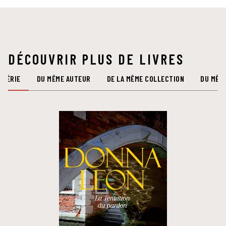
DÉCOUVRIR PLUS DE LIVRES
 SÉRIE
DU MÊME AUTEUR
DE LA MÊME COLLECTION
DU MÊM