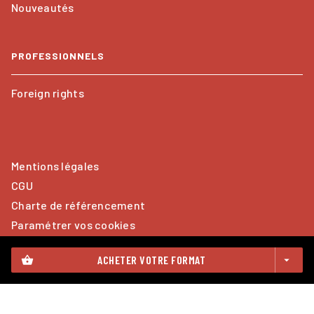
Nouveautés
PROFESSIONNELS
Foreign rights
Mentions légales
CGU
Charte de référencement
Paramétrer vos cookies
Données Personnelles
ACHETER VOTRE FORMAT
shopping_basket
arrow_drop_down