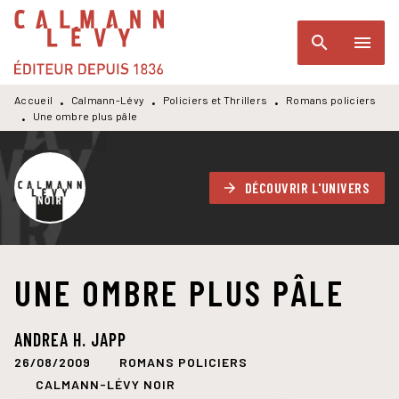
MENU
RECHERCHE
CONTENU
search
menu
PIED DE PAGE
Accueil
Calmann-Lévy
Policiers et Thrillers
Romans policiers
•
•
•
Une ombre plus pâle
•
DÉCOUVRIR L'UNIVERS
arrow_forward
UNE OMBRE PLUS PÂLE
ANDREA H. JAPP
26/08/2009
ROMANS POLICIERS
CALMANN-LÉVY NOIR