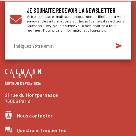
JE SOUHAITE RECEVOIR LA NEWSLETTER
Votre adresse e-mail sera uniquement utilisée pour vous
envoyer des informations sur les actualités des éditions
Calmann-Lévy. Vous pouvez vous désinscrire à tout
moment. Pour plus d’informations,
cliquez ici
.
send
Indiquez votre email
21 rue du Montparnasse
75006 Paris
contacts
Nous contacter
question_answer
Questions fréquentes