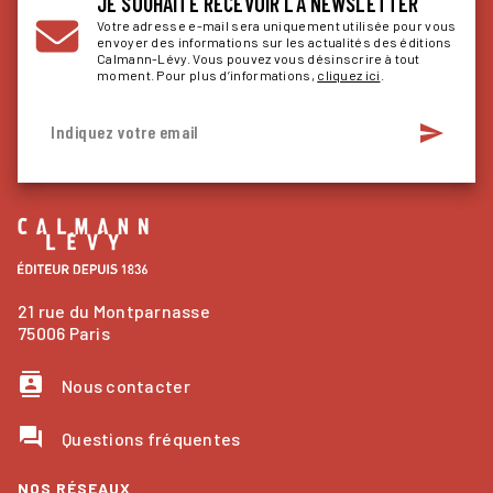
JE SOUHAITE RECEVOIR LA NEWSLETTER
Votre adresse e-mail sera uniquement utilisée pour vous
envoyer des informations sur les actualités des éditions
Calmann-Lévy. Vous pouvez vous désinscrire à tout
moment. Pour plus d’informations,
cliquez ici
.
send
Indiquez votre email
21 rue du Montparnasse
75006 Paris
contacts
Nous contacter
question_answer
Questions fréquentes
NOS RÉSEAUX