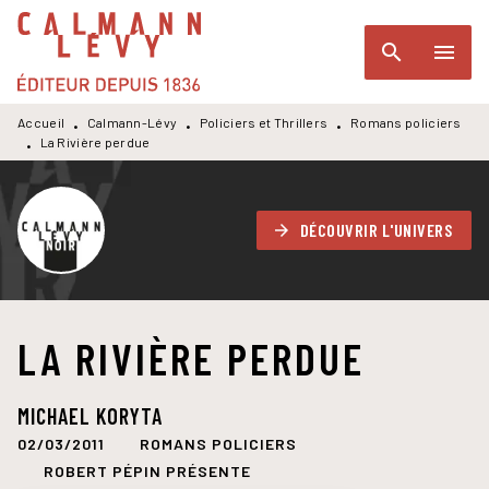
MENU
RECHERCHE
CONTENU
search
menu
PIED DE PAGE
Accueil
Calmann-Lévy
Policiers et Thrillers
Romans policiers
•
•
•
La Rivière perdue
•
DÉCOUVRIR L'UNIVERS
arrow_forward
LA RIVIÈRE PERDUE
MICHAEL KORYTA
02/03/2011
ROMANS POLICIERS
ROBERT PÉPIN PRÉSENTE