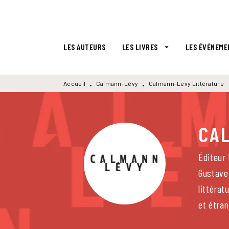
MENU
RECHERCHE
CONTENU
LES AUTEURS
LES LIVRES
LES ÉVÉNEME
arrow_drop_down
Accueil
Calmann-Lévy
Calmann-Lévy Littérature
•
•
CA
Éditeur 
Gustave
littérat
et étra