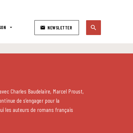
search
SON
arrow_drop_down
NEWSLETTER
email
search
 avec Charles Baudelaire, Marcel Proust,
ntinue de s’engager pour la
hui les auteurs de romans français