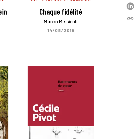
P
ein
Chaque fidélité
link
C
Marco Missiroli
14/08/2019