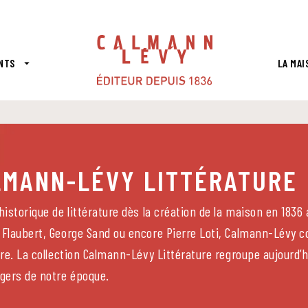
PIED DE PAGE
NTS
LA MAI
arrow_drop_down
LMANN-LÉVY LITTÉRATURE
historique de littérature dès la création de la maison en 1836
 Flaubert, George Sand ou encore Pierre Loti, Calmann-Lévy co
ure. La collection Calmann-Lévy Littérature regroupe aujourd’
ngers de notre époque.