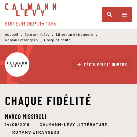
MENU
RECHERCHE
CONTENU
search
menu
PIED DE PAGE
Accueil
Calmann-Lévy
Littérature étrangère
•
•
•
Romans étrangers
Chaque fidélité
•
DÉCOUVRIR L'UNIVERS
arrow_forward
CHAQUE FIDÉLITÉ
MARCO MISSIROLI
14/08/2019
CALMANN-LÉVY LITTÉRATURE
ROMANS ÉTRANGERS