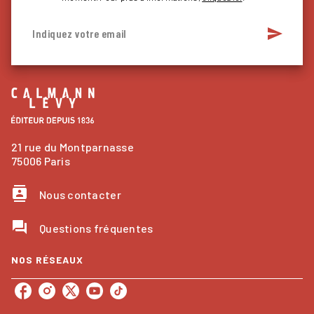
send
Indiquez votre email
21 rue du Montparnasse
75006 Paris
contacts
Nous contacter
question_answer
Questions fréquentes
NOS RÉSEAUX