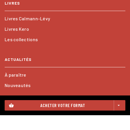
LIVRES
Livres Calmann-Lévy
Livres Kero
Les collections
ACTUALITÉS
À paraître
Nouveautés
ACHETER VOTRE FORMAT
shopping_basket
arrow_drop_down
PROFESSIONNELS
Foreign rights