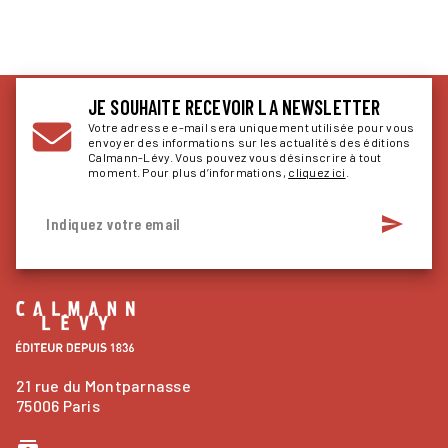
JE SOUHAITE RECEVOIR LA NEWSLETTER
Votre adresse e-mail sera uniquement utilisée pour vous
envoyer des informations sur les actualités des éditions
Calmann-Lévy. Vous pouvez vous désinscrire à tout
moment. Pour plus d’informations,
cliquez ici
.
send
Indiquez votre email
21 rue du Montparnasse
75006 Paris