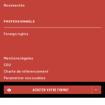
Nouveautés
PROFESSIONNELS
Foreign rights
Mentions légales
CGU
Charte de référencement
Paramétrer vos cookies
Données Personnelles
ACHETER VOTRE FORMAT
shopping_basket
arrow_drop_down