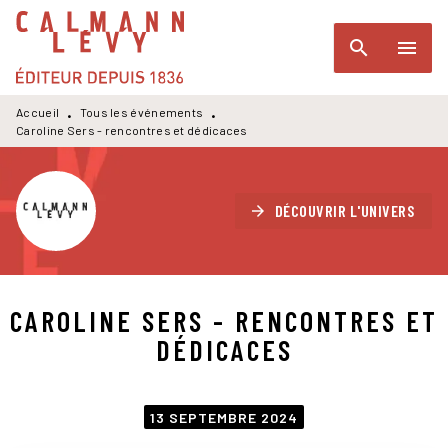
MENU
RECHERCHE
CONTENU
search
menu
PIED DE PAGE
Accueil
Tous les événements
•
•
Caroline Sers - rencontres et dédicaces
DÉCOUVRIR L'UNIVERS
arrow_forward
CAROLINE SERS - RENCONTRES ET
DÉDICACES
13 SEPTEMBRE 2024