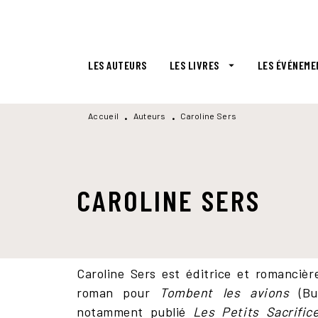
MENU
RECHERCHE
CONTENU
LES AUTEURS
LES LIVRES
LES ÉVÉNEME
arrow_drop_down
Accueil
Auteurs
Caroline Sers
•
•
CAROLINE SERS
Caroline Sers est éditrice et romancièr
roman pour
Tombent les avions
(B
notamment publié
Les Petits Sacrifi