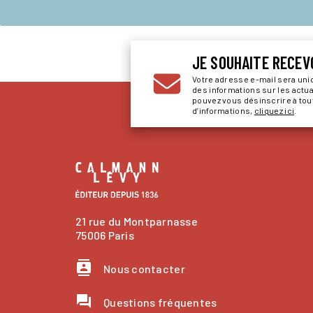
JE SOUHAITE RECEV
Votre adresse e-mail sera un
des informations sur les actu
pouvez vous désinscrire à to
d’informations,
cliquez ici
.
21 rue du Montparnasse
75006 Paris
contacts
Nous contacter
question_answer
Questions fréquentes