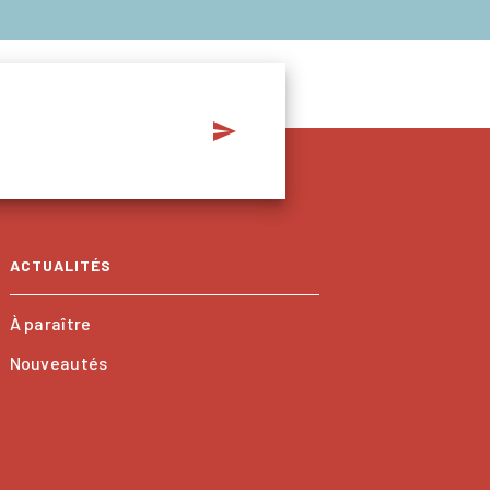
send
ACTUALITÉS
À paraître
Nouveautés