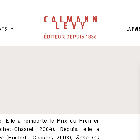
PIED DE PAGE
NTS
LA MAI
arrow_drop_down
e. Elle a remporté le Prix du Premier
uchet-Chastel, 2004). Depuis, elle a
ces
(Buchet- Chastel, 2008),
Sans les