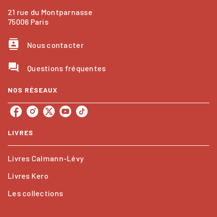
21 rue du Montparnasse
75006 Paris
contacts
Nous contacter
question_answer
Questions fréquentes
NOS RÉSEAUX
LIVRES
Livres Calmann-Lévy
Livres Kero
Les collections