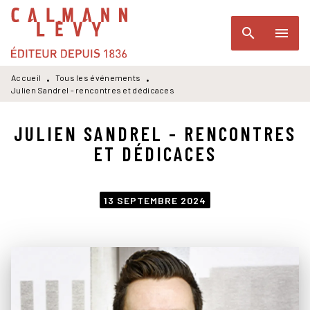
MENU
RECHERCHE
CONTENU
search
menu
PIED DE PAGE
Accueil
Tous les événements
•
•
Julien Sandrel - rencontres et dédicaces
JULIEN SANDREL - RENCONTRES
ET DÉDICACES
13 SEPTEMBRE 2024