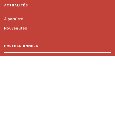
ACTUALITÉS
À paraître
Nouveautés
PROFESSIONNELS
Foreign rights
Mentions légales
CGU
Charte de référencement
Paramétrer vos cookies
Données Personnelles