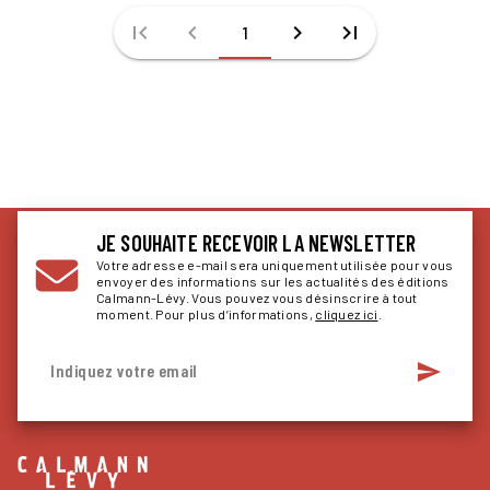
first_page
chevron_left
chevron_right
last_page
1
JE SOUHAITE RECEVOIR LA NEWSLETTER
Votre adresse e-mail sera uniquement utilisée pour vous
envoyer des informations sur les actualités des éditions
Calmann-Lévy. Vous pouvez vous désinscrire à tout
moment. Pour plus d’informations,
cliquez ici
.
send
Indiquez votre email