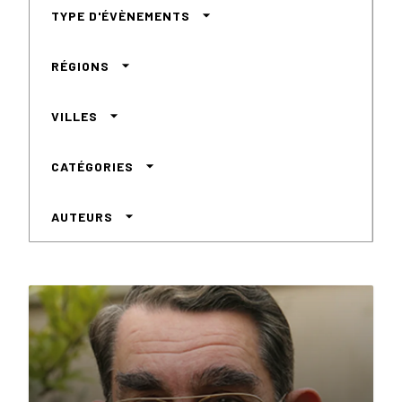
arrow_drop_down
TYPE D'ÉVÈNEMENTS
arrow_drop_down
RÉGIONS
arrow_drop_down
VILLES
arrow_drop_down
CATÉGORIES
arrow_drop_down
AUTEURS