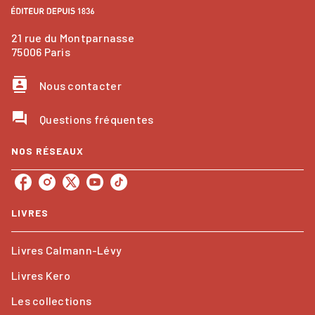
21 rue du Montparnasse
75006 Paris
contacts
Nous contacter
question_answer
Questions fréquentes
NOS RÉSEAUX
LIVRES
Livres Calmann-Lévy
Livres Kero
Les collections