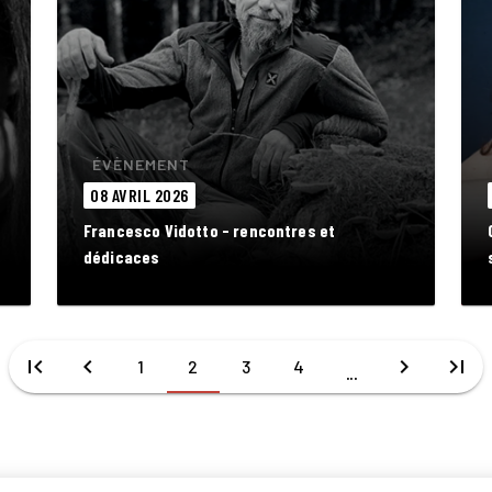
ÉVÈNEMENT
08 AVRIL 2026
Francesco Vidotto - rencontres et
dédicaces
first_page
chevron_left
chevron_right
last_page
1
2
3
4
...