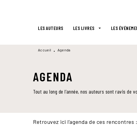
MENU
RECHERCHE
CONTENU
LES AUTEURS
LES LIVRES
LES ÉVÉNEME
arrow_drop_down
Accueil
Agenda
•
AGENDA
Tout au long de l’année, nos auteurs sont ravis de v
Retrouvez ici l’agenda de ces rencontres 