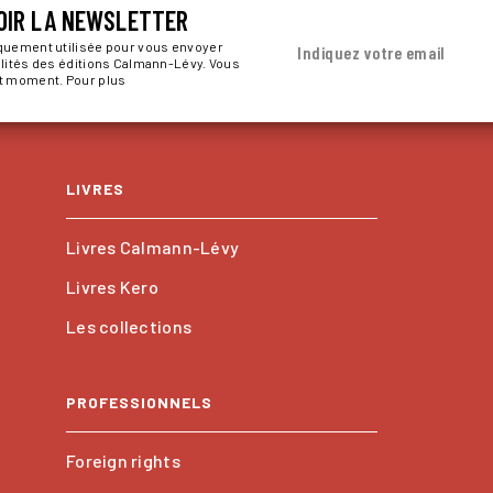
OIR LA NEWSLETTER
iquement utilisée pour vous envoyer
Indiquez votre email
alités des éditions Calmann-Lévy. Vous
ut moment. Pour plus
LIVRES
Livres Calmann-Lévy
Livres Kero
Les collections
PROFESSIONNELS
Foreign rights