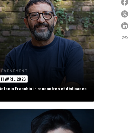
P
P
P
link
C
ÉVÈNEMENT
11 AVRIL 2026
Antonio Franchini - rencontres et dédicaces