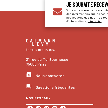
JE SOUHAITE RECEV
Votre adresse e-mail sera un
des informations sur les actu
pouvez vous désinscrire à to
d’informations,
cliquez ici
.
21 rue du Montparnasse
75006 Paris
contacts
Nous contacter
question_answer
Questions fréquentes
NOS RÉSEAUX