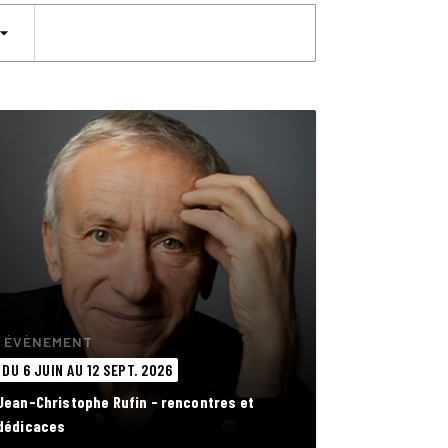
w_drop_down
ÉVÈNEMENT
DU 6 JUIN AU 12 SEPT. 2026
Jean-Christophe Rufin - rencontres et
dédicaces