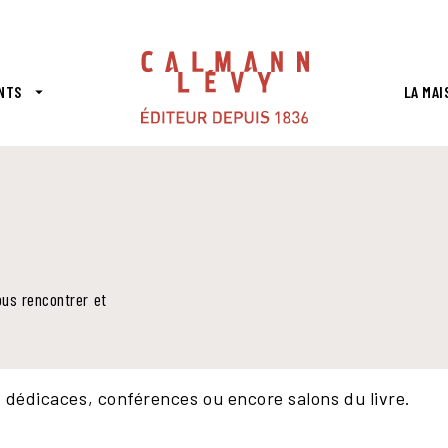
PIED DE PAGE
NTS
LA MAI
arrow_drop_down
ous rencontrer et
: dédicaces, conférences ou encore salons du livre.