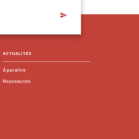
send
ACTUALITÉS
À paraître
Nouveautés