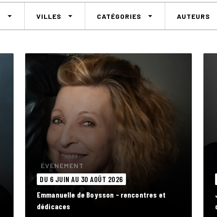
arrow_drop_down
arrow_drop_down
arrow_drop_down
arro
S
VILLES
CATÉGORIES
AUTEURS
ÉVÈNEMENT
DU 6 JUIN AU 30 AOÛT 2026
Emmanuelle de Boysson - rencontres et
dédicaces