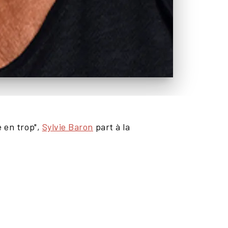
 en trop",
Sylvie Baron
part à la