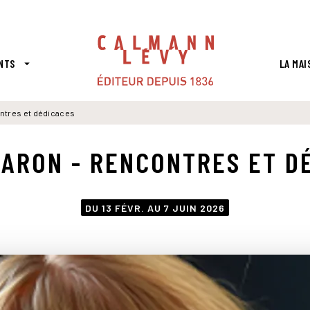
PIED DE PAGE
NTS
LA MAI
arrow_drop_down
ontres et dédicaces
BARON - RENCONTRES ET D
DU 13 FÉVR. AU 7 JUIN 2026