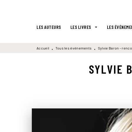
MENU
RECHERCHE
CONTENU
LES AUTEURS
LES LIVRES
LES ÉVÉNEME
arrow_drop_down
Accueil
Tous les événements
Sylvie Baron - renc
•
•
SYLVIE 