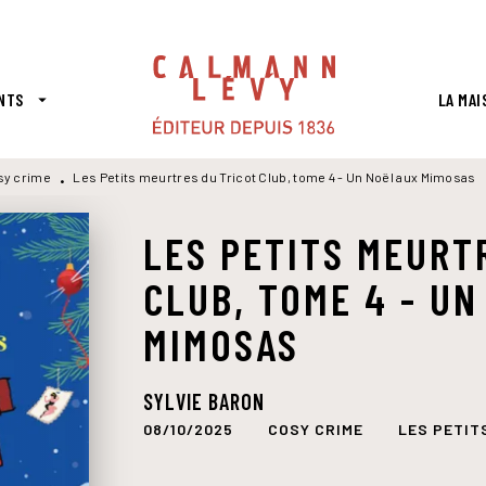
PIED DE PAGE
NTS
LA MAI
arrow_drop_down
sy crime
Les Petits meurtres du Tricot Club, tome 4 - Un Noël aux Mimosas
•
LES PETITS MEURT
CLUB, TOME 4 - UN
MIMOSAS
SYLVIE BARON
08/10/2025
COSY CRIME
LES PETIT