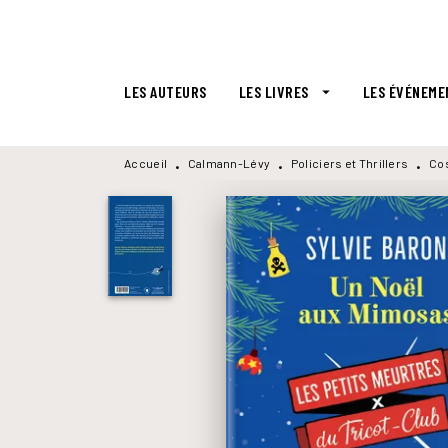
MENU
RECHERCHE
CONTENU
LES AUTEURS
LES LIVRES
LES ÉVÉNEME
arrow_drop_down
Accueil
Calmann-Lévy
Policiers et Thrillers
Co
•
•
•