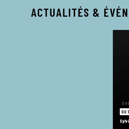
ACTUALITÉS & ÉVÉ
ÉV
DU 
Sylv