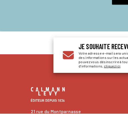
JE SOUHAITE RECEV
Votre adresse e-mail sera un
des informations sur les actu
pouvez vous désinscrire à to
d’informations,
cliquez ici
.
21 rue du Montparnasse
75006 Paris