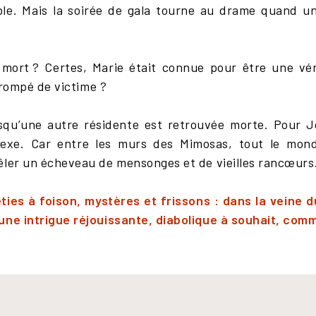
ble. Mais la soirée de gala tourne au drame quand un
mort ? Certes, Marie était connue pour être une véri
 trompé de victime ?
squ’une autre résidente est retrouvée morte. Pour J
lexe. Car entre les murs des Mimosas, tout le mond
êler un écheveau de mensonges et de vieilles rancœur
ties à foison, mystères et frissons : dans la veine d
une intrigue réjouissante, diabolique à souhait, comme