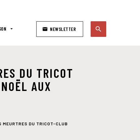
search
SON
arrow_drop_down
NEWSLETTER
email
search
RES DU TRICOT
 NOËL AUX
S MEURTRES DU TRICOT-CLUB