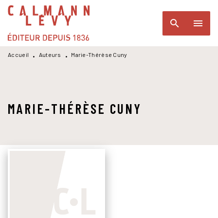
MENU
RECHERCHE
CONTENU
search
menu
PIED DE PAGE
Accueil
Auteurs
Marie-Thérèse Cuny
•
•
MARIE-THÉRÈSE CUNY