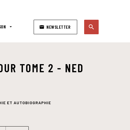
search
SON
arrow_drop_down
NEWSLETTER
email
search
OUR TOME 2 - NED
HIE ET AUTOBIOGRAPHIE