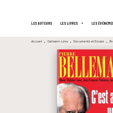
MENU
RECHERCHE
CONTENU
LES AUTEURS
LES LIVRES
LES ÉVÉNEME
arrow_drop_down
Accueil
Calmann-Lévy
Documents et Essais
Bi
•
•
•