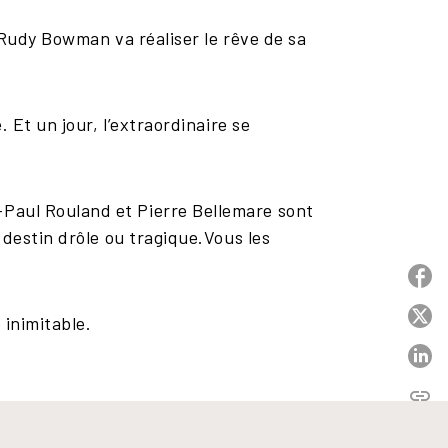
 Rudy Bowman va réaliser le rêve de sa
 Et un jour, l’extraordinaire se
Paul Rouland et Pierre Bellemare sont
 destin drôle ou tragique.Vous les
P
P
 inimitable.
P
link
C