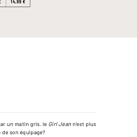
E
14,99 €
ar un matin gris, le
Girl Jean
n’est plus
be de son équipage?