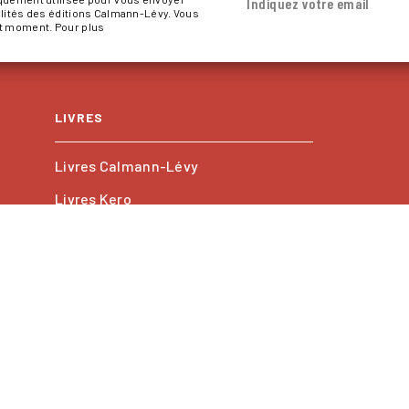
Indiquez votre email
alités des éditions Calmann-Lévy. Vous
ut moment. Pour plus
LIVRES
Livres Calmann-Lévy
Livres Kero
Les collections
PROFESSIONNELS
Foreign rights