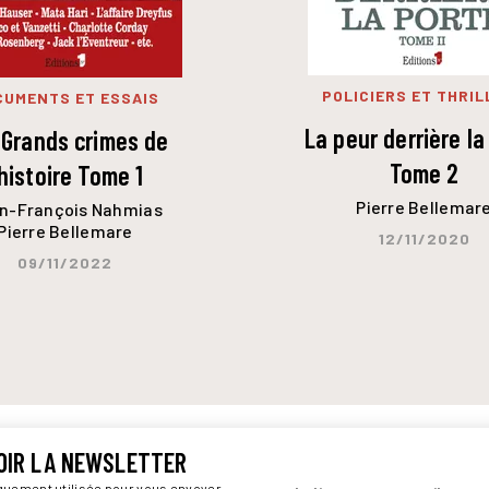
POLICIERS ET THRIL
CUMENTS ET ESSAIS
La peur derrière la
 Grands crimes de
Tome 2
'histoire Tome 1
Pierre Bellemar
n-François Nahmias
Pierre Bellemare
12/11/2020
09/11/2022
OIR LA NEWSLETTER
iquement utilisée pour vous envoyer