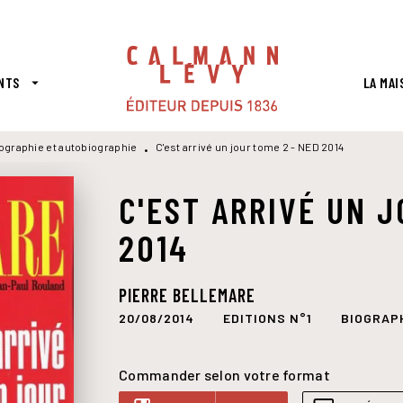
PIED DE PAGE
NTS
LA MAI
arrow_drop_down
ographie et autobiographie
C'est arrivé un jour tome 2 - NED 2014
•
C'EST ARRIVÉ UN J
2014
PIERRE BELLEMARE
20/08/2014
EDITIONS N°1
BIOGRAP
Commander selon votre format