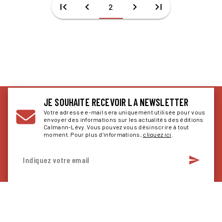
first_page
chevron_left
chevron_right
last_page
2
JE SOUHAITE RECEVOIR LA NEWSLETTER
Votre adresse e-mail sera uniquement utilisée pour vous
envoyer des informations sur les actualités des éditions
Calmann-Lévy. Vous pouvez vous désinscrire à tout
moment. Pour plus d’informations,
cliquez ici
.
send
Indiquez votre email