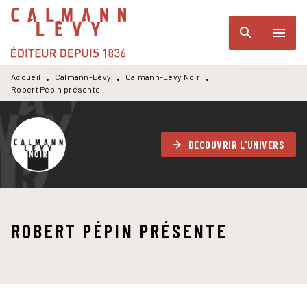
MENU
RECHERCHE
CONTENU
search
menu
PIED DE PAGE
Accueil
Calmann-Lévy
Calmann-Lévy Noir
•
•
•
Robert Pépin présente
DÉCOUVRIR L'UNIVERS
arrow_forward
ROBERT PÉPIN PRÉSENTE