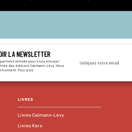
OIR LA NEWSLETTER
iquement utilisée pour vous envoyer
Indiquez votre email
alités des éditions Calmann-Lévy. Vous
ut moment. Pour plus
LIVRES
Livres Calmann-Lévy
Livres Kero