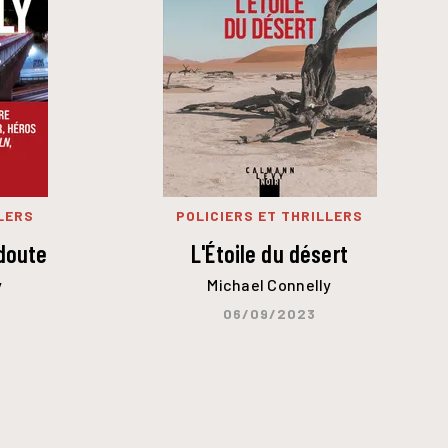
LERS
POLICIERS ET THRILLERS
 doute
L'Étoile du désert
y
Michael Connelly
06/09/2023