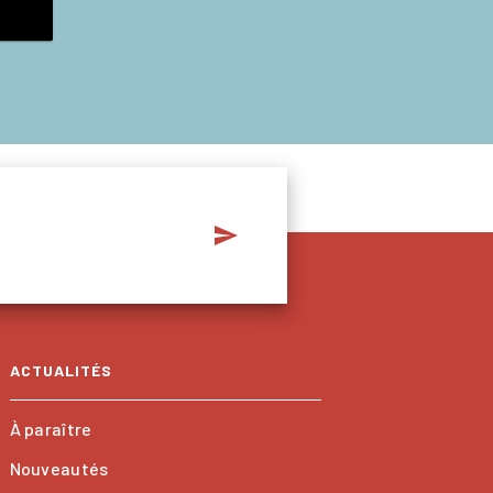
send
ACTUALITÉS
À paraître
Nouveautés