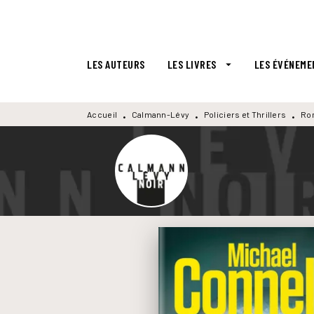
MENU
RECHERCHE
CONTENU
LES AUTEURS
LES LIVRES
LES ÉVÉNEME
arrow_drop_down
Accueil
Calmann-Lévy
Policiers et Thrillers
Ro
•
•
•