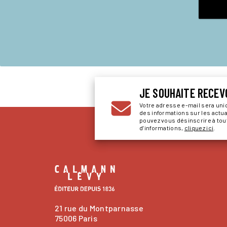
JE SOUHAITE RECEV
Votre adresse e-mail sera un
des informations sur les actu
pouvez vous désinscrire à to
d’informations,
cliquez ici
.
21 rue du Montparnasse
75006 Paris