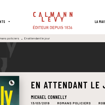
PIED DE PAGE
NTS
LA MAI
arrow_drop_down
mans policiers
En attendant le jour
•
EN ATTENDANT LE 
MICHAEL CONNELLY
13/03/2019
ROMANS POLICIERS
ROB