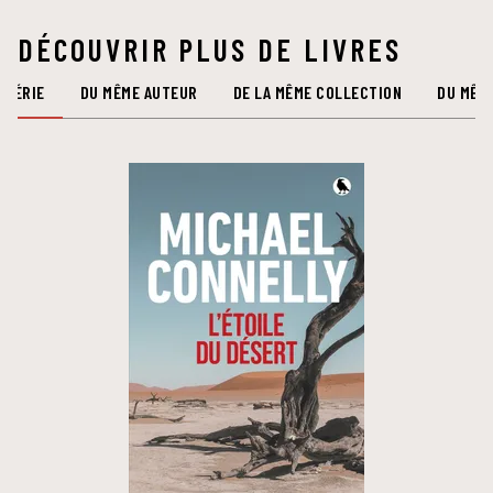
DÉCOUVRIR PLUS DE LIVRES
 SÉRIE
DU MÊME AUTEUR
DE LA MÊME COLLECTION
DU MÊM