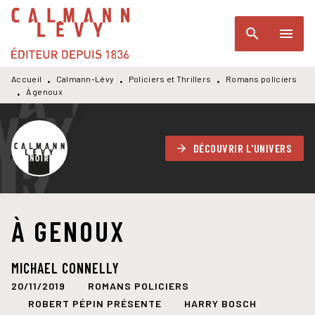
MENU
RECHERCHE
CONTENU
search
menu
PIED DE PAGE
Accueil
Calmann-Lévy
Policiers et Thrillers
Romans policiers
•
•
•
À genoux
•
DÉCOUVRIR L'UNIVERS
arrow_forward
À GENOUX
MICHAEL CONNELLY
20/11/2019
ROMANS POLICIERS
ROBERT PÉPIN PRÉSENTE
HARRY BOSCH