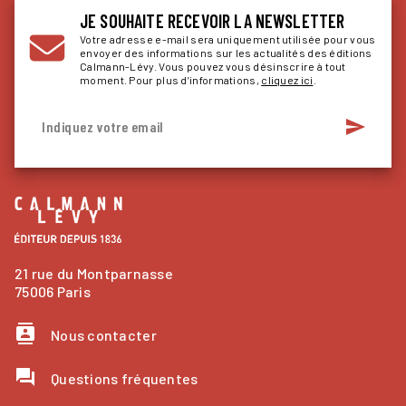
JE SOUHAITE RECEVOIR LA NEWSLETTER
Votre adresse e-mail sera uniquement utilisée pour vous
envoyer des informations sur les actualités des éditions
Calmann-Lévy. Vous pouvez vous désinscrire à tout
moment. Pour plus d’informations,
cliquez ici
.
send
Indiquez votre email
21 rue du Montparnasse
75006 Paris
contacts
Nous contacter
question_answer
Questions fréquentes