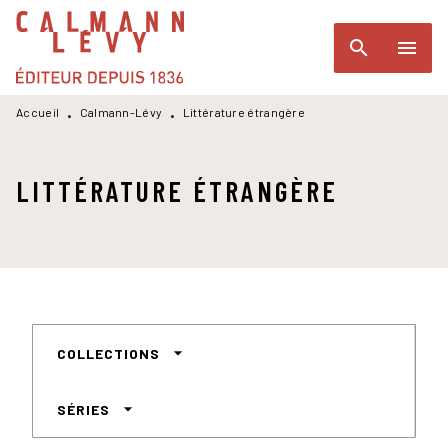
MENU
RECHERCHE
CONTENU
search
menu
PIED DE PAGE
Accueil
Calmann-Lévy
Littérature étrangère
•
•
LITTÉRATURE ÉTRANGÈRE
arrow_drop_down
COLLECTIONS
arrow_drop_down
SÉRIES