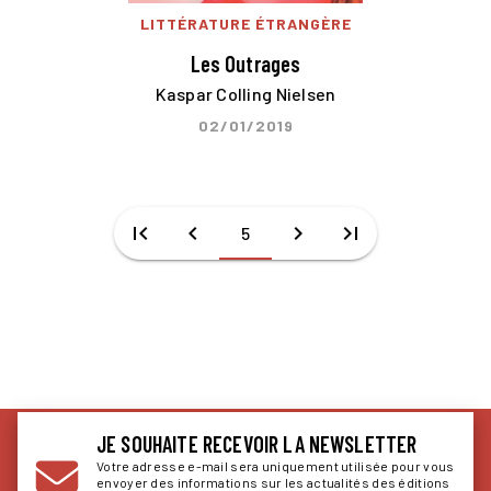
LITTÉRATURE ÉTRANGÈRE
Les Outrages
Kaspar Colling Nielsen
02/01/2019
first_page
chevron_left
chevron_right
last_page
5
JE SOUHAITE RECEVOIR LA NEWSLETTER
Votre adresse e-mail sera uniquement utilisée pour vous
envoyer des informations sur les actualités des éditions