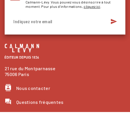
Calmann-Lévy. Vous pouvez vous désinscrire à tout
moment. Pour plus d’informations,
cliquez ici
.
send
Indiquez votre email
21 rue du Montparnasse
75006 Paris
contacts
Nous contacter
question_answer
Questions fréquentes
NOS RÉSEAUX