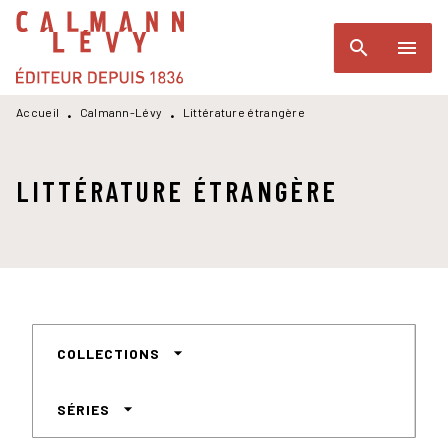
MENU
RECHERCHE
CONTENU
search
menu
PIED DE PAGE
Accueil
Calmann-Lévy
Littérature étrangère
•
•
LITTÉRATURE ÉTRANGÈRE
arrow_drop_down
COLLECTIONS
arrow_drop_down
SÉRIES