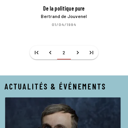
De la politique pure
Bertrand de Jouvenel
01/04/1994
first_page
chevron_left
chevron_right
last_page
2
ACTUALITÉS & ÉVÉNEMENTS