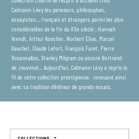
collection Liberté de l’esprit a accueilli chez
Calmann-Lévy les penseurs, philosophes,
essayistes... français et étrangers parmi les plus
considérables de la fin du XXe siècle : Hannah
Arendt, Arthur Koestler, Norbert Elias, Marcel
Gauchet, Claude Lefort, François Furet, Pierre
Rosanvallon, Stanley Milgram ou encore Bertrand
de Jouvenel… Aujourd’hui, Calmann-Lévy a repris le
fil de cette collection prestigieuse, renouant ainsi
avec sa tradition d’éditeur de grands essais.
arrow_drop_down
COLLECTIONS