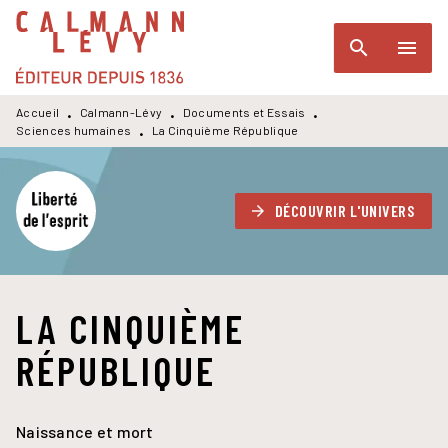
MENU
RECHERCHE
CONTENU
search
menu
PIED DE PAGE
Accueil
Calmann-Lévy
Documents et Essais
•
•
•
Sciences humaines
La Cinquième République
•
DÉCOUVRIR L'UNIVERS
arrow_forward
LA CINQUIÈME
RÉPUBLIQUE
Naissance et mort