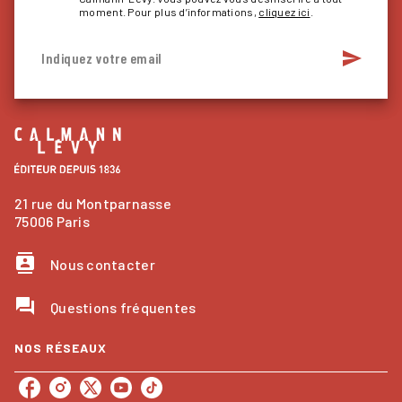
moment. Pour plus d’informations,
cliquez ici
.
send
Indiquez votre email
21 rue du Montparnasse
75006 Paris
contacts
Nous contacter
question_answer
Questions fréquentes
NOS RÉSEAUX