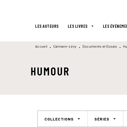
MENU
RECHERCHE
CONTENU
LES AUTEURS
LES LIVRES
LES ÉVÉNEME
arrow_drop_down
Accueil
Calmann-Lévy
Documents et Essais
H
•
•
•
HUMOUR
arrow_drop_down
arrow_drop_down
COLLECTIONS
SÉRIES